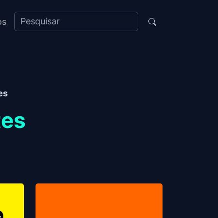
os
es
tes