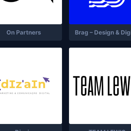
On Partners
Brag – Design & Digi