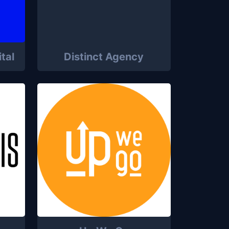
tal
Distinct Agency