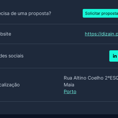
ecisa de uma proposta?
Solicitar proposta
bsite
https://dizain.
des sociais
Rua Altino Coelho 2ºES
calização
Maia
Porto