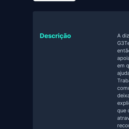
Descrição
A di
G3Te
entã
apoi
em q
ajud
Trab
comu
deix
expl
que 
atra
reco