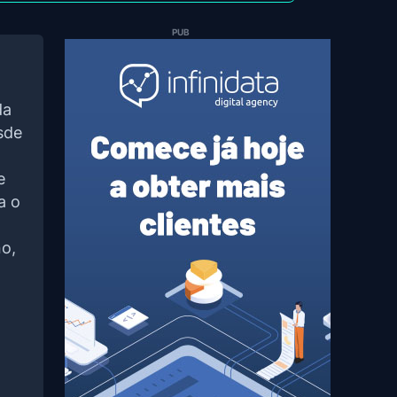
PUB
da
sde
e
a o
o,