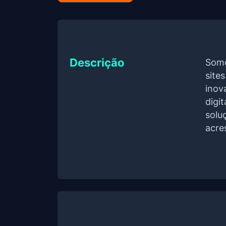
Descrição
Somo
site
inov
digi
solu
acre