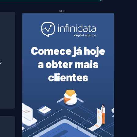
PUB
s