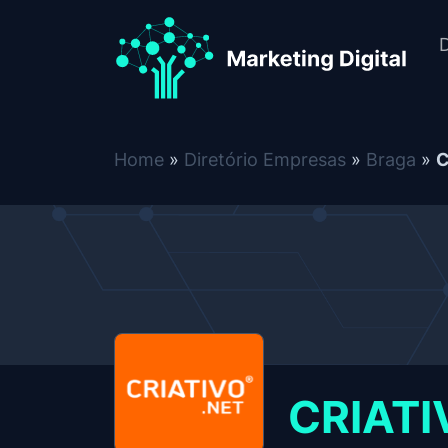
Skip to content
CRIATIVO.NET
D
Home
»
Diretório Empresas
»
Braga
»
C
CRIATI