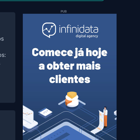
PUB
os
o
os:
s