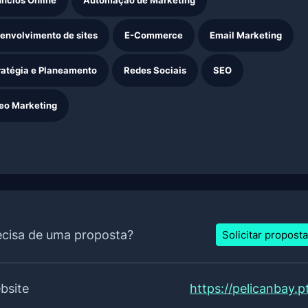
ncios Online
Automação de Marketing
envolvimento de sites
E-Commerce
Email Marketing
ratégia e Planeamento
Redes Sociais
SEO
eo Marketing
ecisa de uma proposta?
Solicitar proposta
bsite
https://pelicanbay.p