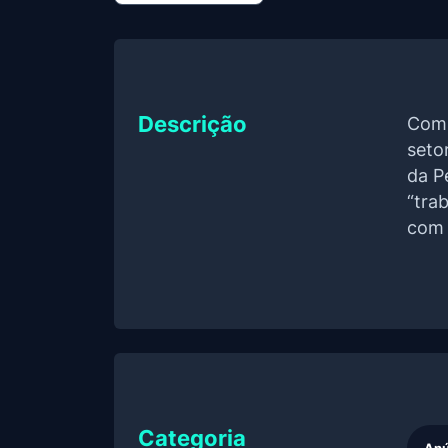
Descrição
Com 
seto
da P
“tra
com 
Categoria