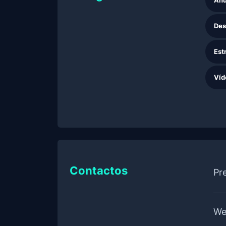
Anú
Des
Est
Víd
Contactos
Pr
We