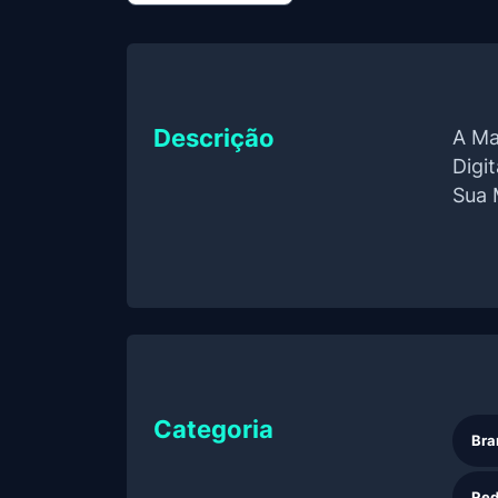
Descrição
A Ma
Digi
Sua 
Categoria
Bra
Red