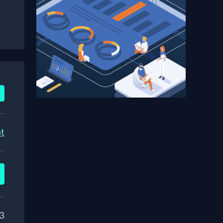
pt
63