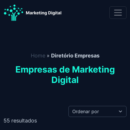
Skip to content
Diretório Empresas
Home
»
Diretório Empresas
Empresas de Marketing
Digital
55
resultados