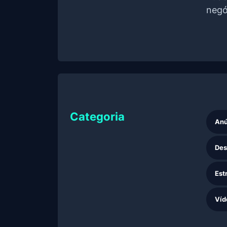
negó
Categoria
Anú
Des
Est
Víd