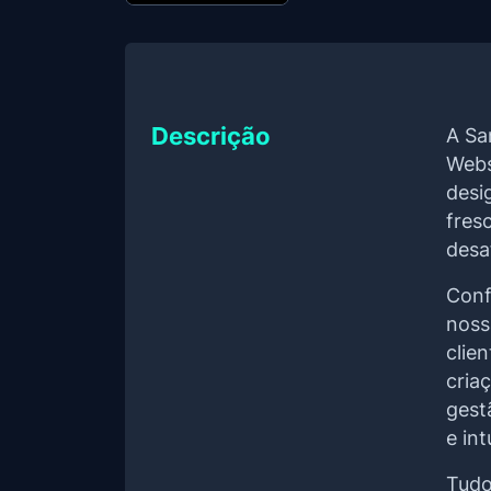
Descrição
A Sa
Webs
desi
fres
desa
Conf
noss
clie
cria
gest
e int
Tudo