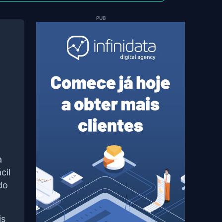
PUB
a
cil
do
is