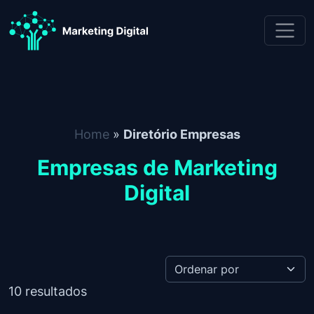
Skip to content
Diretório Empresas
Home
»
Diretório Empresas
Empresas de Marketing
Digital
10
resultados