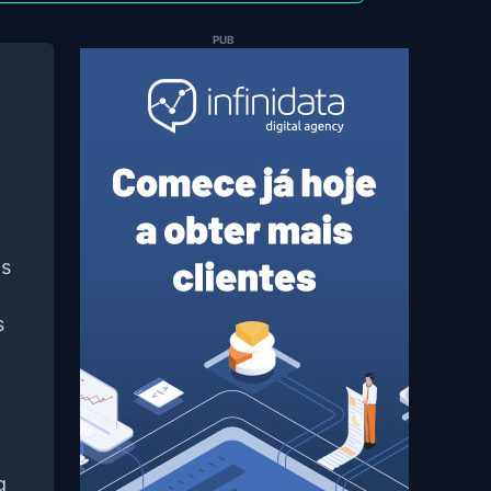
PUB
as
s
g