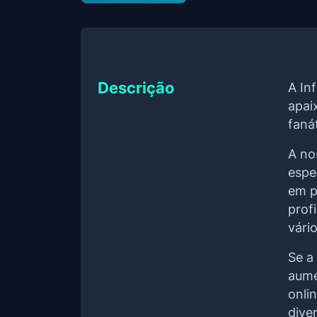
Descrição
A In
apai
faná
A no
espe
em p
prof
vári
Se a
aume
onli
dive