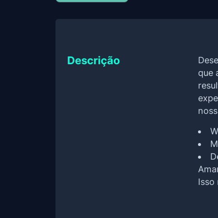
Descrição
Dese
que 
resu
expe
noss
W
M
D
Amam
Isso