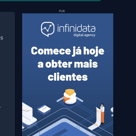
PUB
as
.