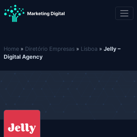
Skip to content
Jelly – Digital Agency
Home
»
Diretório Empresas
»
Lisboa
»
Jelly –
Digital Agency